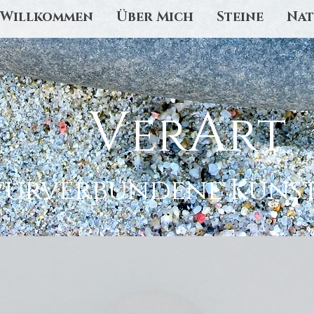
Willkommen
Über Mich
Steine
Nat
V
A
er
rt
turverbundene Kuns